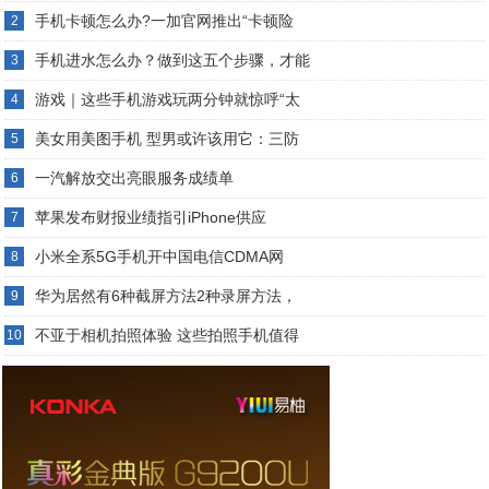
手机卡顿怎么办?一加官网推出“卡顿险
2
手机进水怎么办？做到这五个步骤，才能
3
游戏｜这些手机游戏玩两分钟就惊呼“太
4
美女用美图手机 型男或许该用它：三防
5
一汽解放交出亮眼服务成绩单
6
苹果发布财报业绩指引iPhone供应
7
小米全系5G手机开中国电信CDMA网
8
华为居然有6种截屏方法2种录屏方法，
9
不亚于相机拍照体验 这些拍照手机值得
10