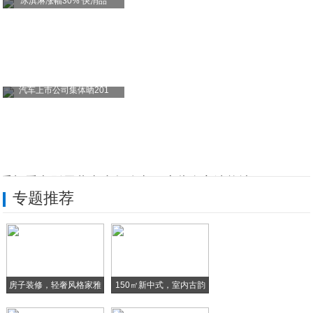
冰淇淋涨幅30% 快消品
汽车上市公司集体晒201
手机看电影屏幕太小怎么办？这些个方法能让
专题推荐
手机壁纸：超清苹果LOGO+附件壁纸！有
手机进水怎么办，分分钟让你手机“满血复活
腾讯黑鲨游戏手机3 Pro细节曝光 支持
房子装修，轻奢风格家雅
150㎡新中式，室内古韵
手机品牌口碑榜出炉，国产品牌太猛：viv
致