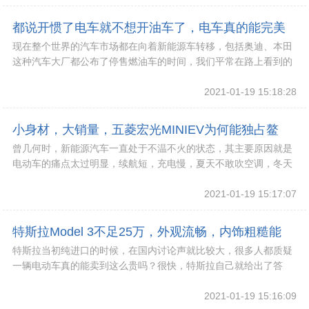
都说开惯了电车就不想开油车了，电车真的能完美
现在整个世界的汽车市场都在向着新能源车转移，包括奥迪、本田
取代油车吗？
这种汽车大厂都公布了停售燃油车的时间，我们平常在路上看到的
电动车也越来越多，而且像我们国家对于购买新能
2021-01-19 15:18:28
小身材，大销量，五菱宏光MINIEV为何能独占鳌
曾几何时，新能源汽车一直处于不温不火的状态，其主要原因就是
头？
电动车的痛点太过明显，续航短，充电慢，夏天不敢吹空调，冬天
不敢吹暖风......近几年随着各类蓄电池的
2021-01-19 15:17:07
特斯拉Model 3不足25万，外观流畅，内饰粗糙能
特斯拉当初纯进口的时候，在国内讨论声就比较大，很多人都质疑
忍？
一辆电动车真的能卖到这么贵吗？很快，特斯拉自己就给出了答
案。自从特斯拉开始一系列国产动作以后，特斯拉的
2021-01-19 15:16:09