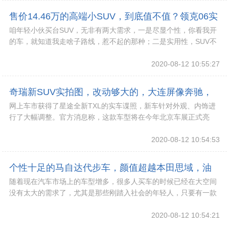
售价14.46万的高端小SUV，到底值不值？领克06实
咱年轻小伙买台SUV，无非有两大需求，一是尽显个性，你看我开
拍
的车，就知道我走啥子路线，惹不起的那种；二是实用性，SUV不
讲究实用，那和结婚不买房一样，那就是耍流
2020-08-12 10:55:27
奇瑞新SUV实拍图，改动够大的，大连屏像奔驰，
网上车市获得了星途全新TXL的实车谍照，新车针对外观、内饰进
下月就能看实车了
行了大幅调整。官方消息称，这款车型将在今年北京车展正式亮
相，并在四季度正式上市。按照此前的规划来看，
2020-08-12 10:54:53
个性十足的马自达代步车，颜值超越本田思域，油
随着现在汽车市场上的车型增多，很多人买车的时候已经在大空间
耗5.8L，11.59万起
没有太大的需求了，尤其是那些刚踏入社会的年轻人，只要有一款
汽车可以用来代步就足够了。然而对现在的汽车市
2020-08-12 10:54:21