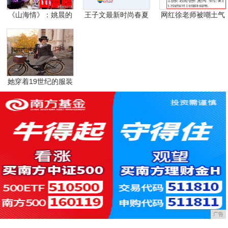
《山海情》：姚晨的
王子文最新时尚春夏
网红徐老师被嘲土气
金
大
声
她穿着19世纪的服装
广告