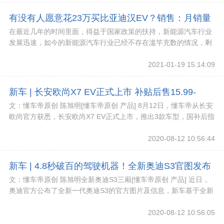
有没有人愿意花23万买比亚迪汉EV？销售：月销量
在最近几年的时间里面，得益于国家政策的扶持，新能源汽车行业
告诉你答案
发展迅速，如今的新能源汽车行业已经不存在滥竽充数的情况，剩
下来的基本上都是有着不错口碑的车企。面对外来
2021-01-19 15:14:09
新车 | 长安欧尚X7 EV正式上市 补贴后售15.99-
文：懂车帝原创 陈旭明[懂车帝原创 产品] 8月12日，懂车帝从长安
17.99万元
欧尚官方获悉，长安欧尚X7 EV正式上市，推出3款车型，国补后指
导价为15.99-17.99
2020-08-12 10:56:44
新车 | 4.8秒破百的驾驶机器！全新奥迪S3官图发布
文：懂车帝原创 陈旭明全新奥迪S3三厢[懂车帝原创 产品] 近日，
奥迪官方公布了全新一代奥迪S3的官方图片及信息，新车基于全新
奥迪A3打造，提供三厢版和两厢版车
2020-08-12 10:56:05