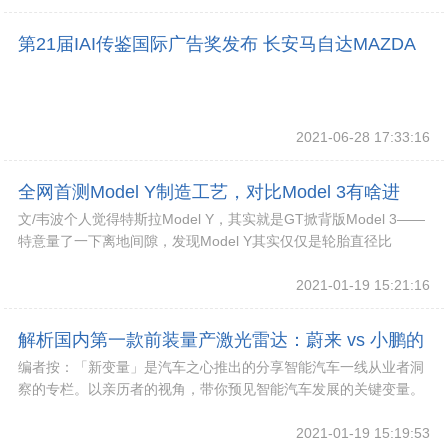
第21届IAI传鉴国际广告奖发布 长安马自达MAZDA
CX-30上市营销斩获汽车营销金奖
2021-06-28 17:33:16
全网首测Model Y制造工艺，对比Model 3有啥进
文/韦波个人觉得特斯拉Model Y，其实就是GT掀背版Model 3——
步？
特意量了一下离地间隙，发现Model Y其实仅仅是轮胎直径比
Model 3更大而已。如
2021-01-19 15:21:16
解析国内第一款前装量产激光雷达：蔚来 vs 小鹏的
编者按：「新变量」是汽车之心推出的分享智能汽车一线从业者洞
选择
察的专栏。以亲历者的视角，带你预见智能汽车发展的关键变量。
特约作者 / 周彦武（业内资深专家）编辑 /
2021-01-19 15:19:53