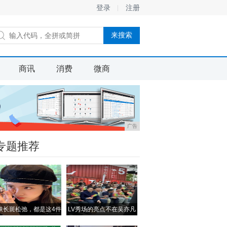
登录
注册
商讯
消费
微商
广告
专题推荐
肤长斑松弛，都是这4件
LV秀场的亮点不在吴亦凡