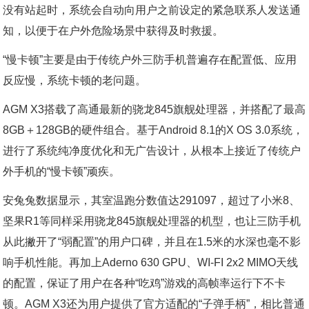
没有站起时，系统会自动向用户之前设定的紧急联系人发送通
知，以便于在户外危险场景中获得及时救援。
“慢卡顿”主要是由于传统户外三防手机普遍存在配置低、应用
反应慢，系统卡顿的老问题。
AGM X3搭载了高通最新的骁龙845旗舰处理器，并搭配了最高
8GB＋128GB的硬件组合。基于Android 8.1的X OS 3.0系统，
进行了系统纯净度优化和无广告设计，从根本上接近了传统户
外手机的“慢卡顿”顽疾。
安兔兔数据显示，其室温跑分数值达291097，超过了小米8、
坚果R1等同样采用骁龙845旗舰处理器的机型，也让三防手机
从此撇开了“弱配置”的用户口碑，并且在1.5米的水深也毫不影
响手机性能。再加上Aderno 630 GPU、WI-FI 2x2 MIMO天线
的配置，保证了用户在各种“吃鸡”游戏的高帧率运行下不卡
顿。AGM X3还为用户提供了官方适配的“子弹手柄”，相比普通