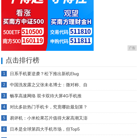
广告
点击排行榜
日系手机要逆袭？松下推出新机Elug
1
中国洗发露之父张未名博士：微对称、自
2
畅享高速网络 双卡双待大屏4G手机推
3
对比多款热门手机卡，究竟哪款最划算？
4
易评机：小米松果芯片值得大家高潮又澎
5
日本是全球第四大手机市场，但Top5
6