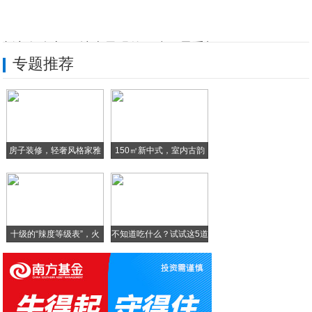
专访余陈志：“地表最强的三防卫星手机”A
专题推荐
小米“太阳能手机”专利是新蓝海的序幕吗？
日系手机要逆袭？松下推出新机Eluga
摩托罗拉新机：水滴屏＋8400万＋“浴霸
房子装修，轻奢风格家雅
150㎡新中式，室内古韵
天猫这几款手机销量爆棚：性价比是关键
致
Win10手机系统概念版，分分钟教微软“
十级的“辣度等级表”，火
不知道吃什么？试试这5道