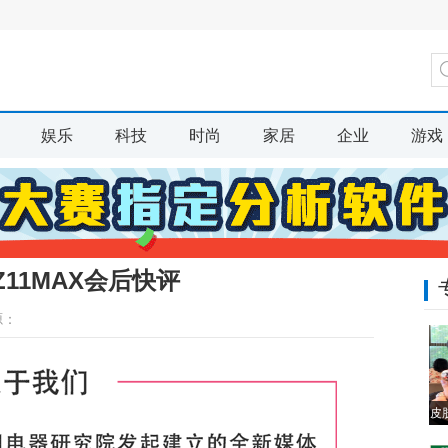
娱乐
科技
时尚
家居
企业
游戏
11MAX会后快评
源：
皮