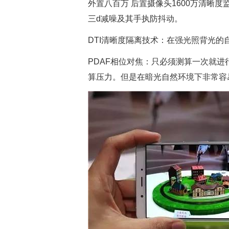
外置八百万 后置摄像头1600万清晰度
三d减噪及其手执防抖动。
DTI清晰度隔离技术：在强光照背光
PDAF相位对焦：只必须测算一次就进
算压力。但是在暗光自然环境下非常容