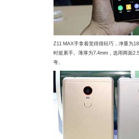
Z11 MAX手拿着觉得很轻巧，净重为
时挺累手。薄厚为7.4mm，选用两面2
夸。