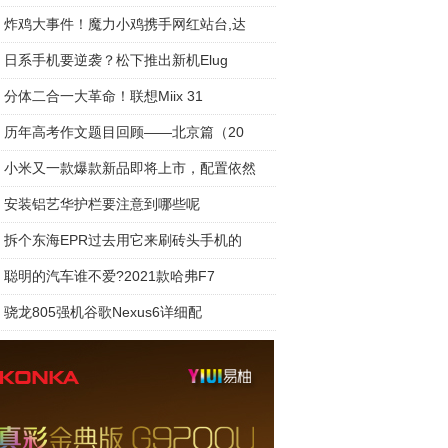
炸鸡大事件！魔力小鸡携手网红站台,达
日系手机要逆袭？松下推出新机Elug
分体二合一大革命！联想Miix 31
历年高考作文题目回顾——北京篇（20
小米又一款爆款新品即将上市，配置依然
安装铝艺华护栏要注意到哪些呢
拆个东海EPR过去用它来刷砖头手机的
聪明的汽车谁不爱?2021款哈弗F7
骁龙805强机谷歌Nexus6详细配