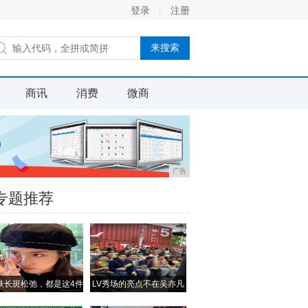
登录
注册
商讯
消费
微商
广告
专题推荐
肤长斑松弛，都是这4件
LV秀场的亮点不在吴亦凡