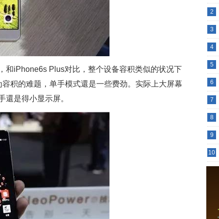
2
3
4
5
iPhone6s Plus对比，整个设备容积类似的状况下
6
为容积的难题，单手模式還是一些费劲。实际上大屏幕
手還是得小显示屏。
7
8
9
10