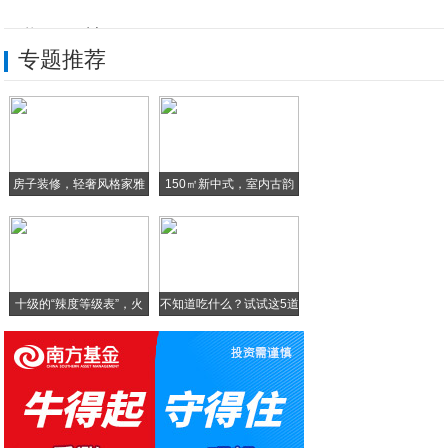
互联网+石材工程
专题推荐
互联网+茅台酱香
首届广州城市直播节圆满落幕 区长们实力带
20店齐开！链家重阵布局穗城，彰显品质速
房子装修，轻奢风格家雅
150㎡新中式，室内古韵
抖音大V进阶之路——你需要它！
致
常见的手机应用商店有哪些？小沃商店，应用
十级的“辣度等级表”，火
不知道吃什么？试试这5道