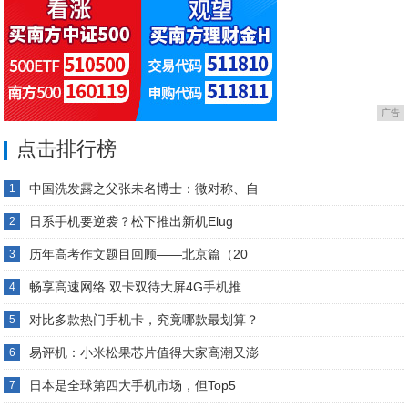
广告
点击排行榜
中国洗发露之父张未名博士：微对称、自
1
日系手机要逆袭？松下推出新机Elug
2
历年高考作文题目回顾——北京篇（20
3
畅享高速网络 双卡双待大屏4G手机推
4
对比多款热门手机卡，究竟哪款最划算？
5
易评机：小米松果芯片值得大家高潮又澎
6
日本是全球第四大手机市场，但Top5
7