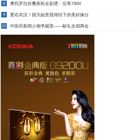
摩托罗拉折叠新机全剧透：仅售7800
8
爱在武汉！因为如意馄饨结下的美好缘分
9
中医药新闻人物李砚贵——献礼全国两会
10