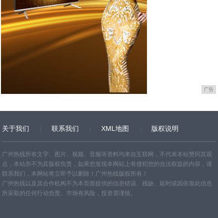
广告
关于我们
联系我们
XML地图
版权说明
网站地图
TXT
广州热线所有文字、图片、视频、音频等资料均来自互联网，不代表本站赞同其观
点，本站亦不为其版权负责，如果您发现本网站上有侵犯您的合法权益的内容，请
联系我们，本网站将立即予以删除！广州热线版权所有！
广州热线以及其合作机构不为本页面提供的信息错误、残缺、延时或因依靠此信息
所采取的任何行动负责。市场有风险，投资需谨慎。