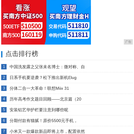
广告
点击排行榜
中国洗发露之父张未名博士：微对称、自
1
日系手机要逆袭？松下推出新机Elug
2
分体二合一大革命！联想Miix 31
3
历年高考作文题目回顾——北京篇（20
4
安装铝艺华护栏要注意到哪些呢
5
分期付款有猫腻！原价5500元手机，
6
小米又一款爆款新品即将上市，配置依然
7