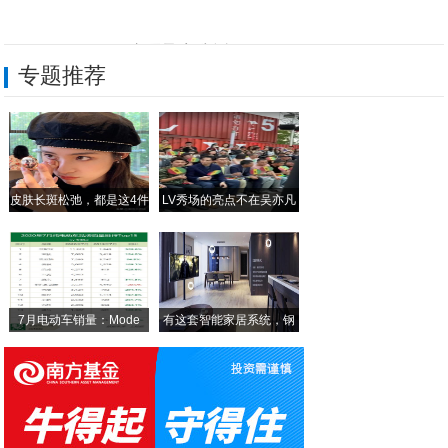
HTCDesire820s全民飞扬版今日
专题推荐
华为荣耀畅玩5X重新定义千元旗舰
光后壳涂层达到8层三项大奖于一身的中兴B
民生幸福老有颐养 | 深圳前海人寿幸福之
皮肤长斑松弛，都是这4件
LV秀场的亮点不在吴亦凡
浙-川东西部扶贫协作助推沐川农特产品销售
贵州省平塘县县委书记臧侃率队赴广东省开展
7月电动车销量：Mode
有这套智能家居系统，钢
铁