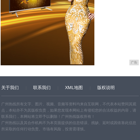
广告
关于我们
联系我们
XML地图
版权说明
网站地图
TXT
广州热线所有文字、图片、视频、音频等资料均来自互联网，不代表本站赞同其观
点，本站亦不为其版权负责，如果您发现本网站上有侵犯您的合法权益的内容，请
联系我们，本网站将立即予以删除！广州热线版权所有！
广州热线以及其合作机构不为本页面提供的信息错误、残缺、延时或因依靠此信息
所采取的任何行动负责。市场有风险，投资需谨慎。