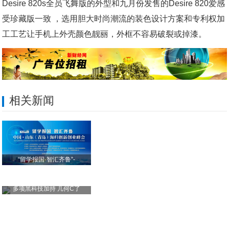
Desire 820s全员飞舞版的外型和九月份发售的Desire 820爱感
受珍藏版一致 ，选用胆大时尚潮流的装色设计方案和专利权加
工工艺让手机上外壳颜色靓丽，外框不容易破裂或掉漆。
相关新闻
“留学报国·智汇齐鲁”-
多项黑科技加持 几何C了