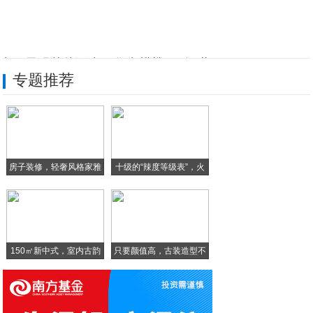
中国最强芯片诞生！华为麒麟980问世
专题推荐
相聚在广州 一段因马戏邂逅的异国情缘
长隆欢乐世界焕新开园 三大升级引领文旅创
雪佛兰也玩紧凑SUV，创界正式发布，这颜
房子装修，轻奢风格家雅
十级的“辣度等级表”，火
英国驻中国贸易使节吴侨文一行访问博实乐
致
599元小米智米风扇发布：可无线使用的，
150㎡新中式，室内古韵
只要颜值高，古装造型不
华