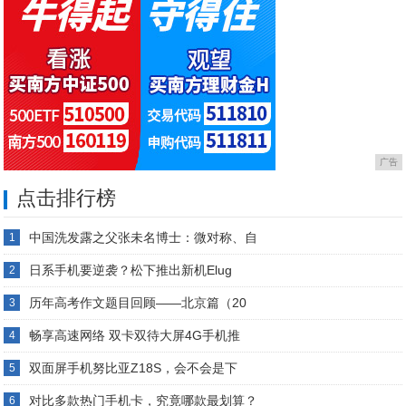
广告
点击排行榜
中国洗发露之父张未名博士：微对称、自
1
日系手机要逆袭？松下推出新机Elug
2
历年高考作文题目回顾——北京篇（20
3
畅享高速网络 双卡双待大屏4G手机推
4
双面屏手机努比亚Z18S，会不会是下
5
对比多款热门手机卡，究竟哪款最划算？
6