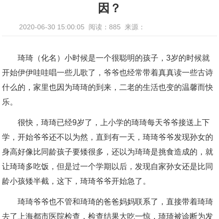
因？
2020-06-30 15:00:05
阅读：885
来源：
琦琦（化名）小时候是一个很聪明的孩子，3岁的时候就
开始伊伊哇哇唱一些儿歌了，爷爷也经常带着真真读一些古诗
什么的，家里也因为琦琦的到来，二老的生活也变的温馨而快
乐。
很快，琦琦已经9岁了，上小学的琦琦每天爷爷接送上下
学，开始爷爷还不以为然，直到有一天，琦琦爷爷发现孙女的
身高好像比同龄孩子要矮很多，还以为琦琦是挑食造成的，就
让琦琦多吃饭，但是过一个学期以后，发现自家孙女还是比同
龄小孩矮半截，这下，琦琦爷爷开始急了。
琦琦爷爷也不管和琦琦的爸爸妈妈联系了，直接带着琦琦
去了上海都市医院检查，检查结果大吃一惊，琦琦被诊断为发