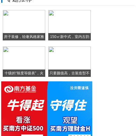
高水平队伍建设 | 驰骋绿茵 足下生辉—
如何用手机学习？那些能让你碎片化学习的好
“中国北斗”未来两年发射12颗卫星，终将
房子装修，轻奢风格家雅
150㎡新中式，室内古韵
最佳的10款App安全测试工具
致
一款有个性的安卓端桌面软件，比ios桌面
十级的“辣度等级表”，火
只要颜值高，古装造型不
华