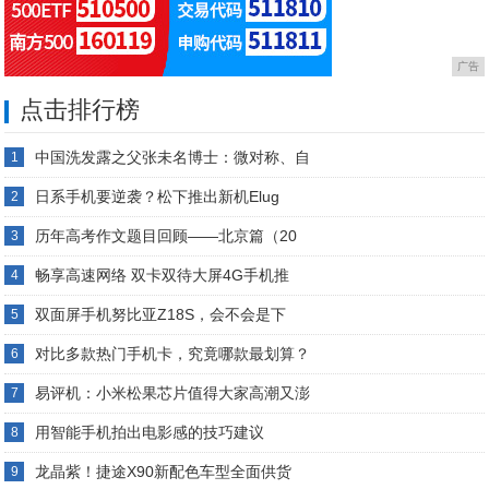
广告
点击排行榜
中国洗发露之父张未名博士：微对称、自
1
日系手机要逆袭？松下推出新机Elug
2
历年高考作文题目回顾——北京篇（20
3
畅享高速网络 双卡双待大屏4G手机推
4
双面屏手机努比亚Z18S，会不会是下
5
对比多款热门手机卡，究竟哪款最划算？
6
易评机：小米松果芯片值得大家高潮又澎
7
用智能手机拍出电影感的技巧建议
8
龙晶紫！捷途X90新配色车型全面供货
9