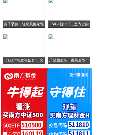
金溢科技抢跑新基建，加速推进无感加油
安卓版微信6.3.8发布下载：新增聊天文
房子装修，轻奢风格家雅
150㎡新中式，室内古韵
2020最新单职业神途 三端合一传奇手游
致
2019手机品牌口碑榜出炉：vivo勇夺
十级的“辣度等级表”，火
只要颜值高，古装造型不
华