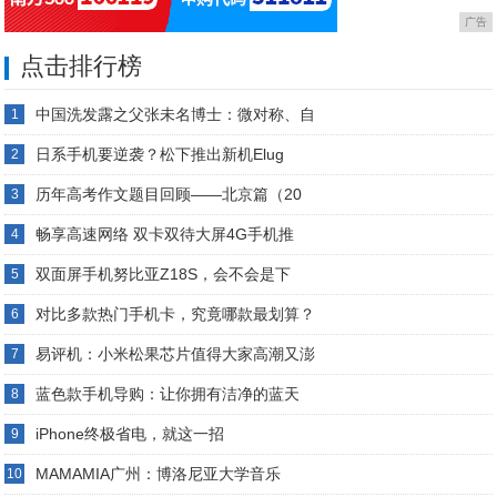
广告
点击排行榜
中国洗发露之父张未名博士：微对称、自
1
日系手机要逆袭？松下推出新机Elug
2
历年高考作文题目回顾——北京篇（20
3
畅享高速网络 双卡双待大屏4G手机推
4
双面屏手机努比亚Z18S，会不会是下
5
对比多款热门手机卡，究竟哪款最划算？
6
易评机：小米松果芯片值得大家高潮又澎
7
蓝色款手机导购：让你拥有洁净的蓝天
8
iPhone终极省电，就这一招
9
MAMAMIA广州：博洛尼亚大学音乐
10