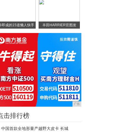
步即成的15道懒人快手
丰田HARRIER官图发
广告
点击排行榜
中国首款全地形量产越野大皮卡 长城