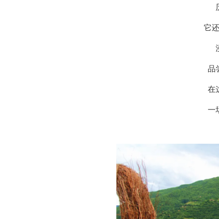
它
品
在
一