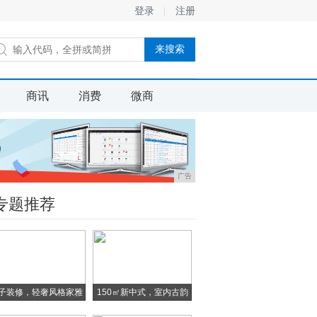
登录
注册
商讯
消费
微商
广告
专题推荐
子装修，轻奢风格家雅
150㎡新中式，室内古韵
致