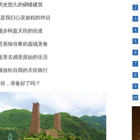
历史悠久的碉楼建筑
2
还是我们心灵旅程的伴侣
3
4
漫步柯盘天街的街道
5
尝美味佳肴的嘉绒美食
6
这里去感受原始的生活
7
场放松自我的天街旅行
8
你，准备好了吗？
9
10